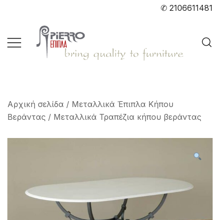
Skip
✆ 2106611481
to
content
Bring quality to furniture
pierro.gr
Αρχική σελίδα
/
Μεταλλικά Έπιπλα Κήπου
Βεράντας
/
Μεταλλικά Τραπέζια κήπου βεράντας