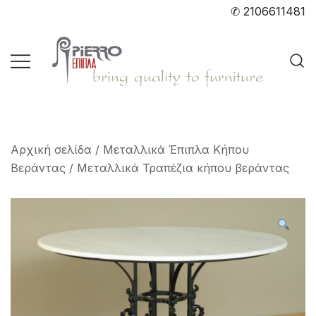
Skip
✆ 2106611481
to
content
Bring quality to furniture
pierro.gr
Αρχική σελίδα
/
Μεταλλικά Έπιπλα Κήπου
Βεράντας
/
Μεταλλικά Τραπέζια κήπου βεράντας