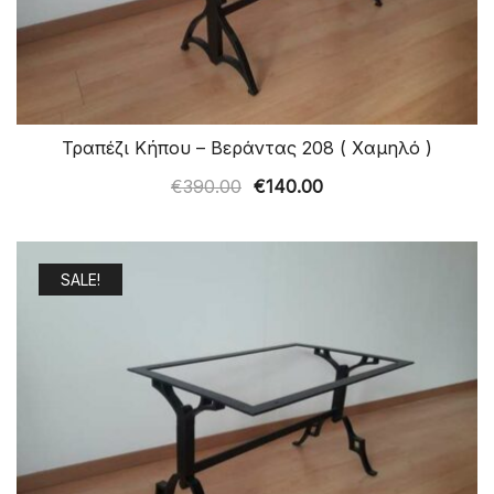
Τραπέζι Κήπου – Βεράντας 208 ( Χαμηλό )
Original
Η
€
390.00
€
140.00
price
τρέχουσα
was:
τιμή
€390.00.
είναι:
SALE!
€140.00.