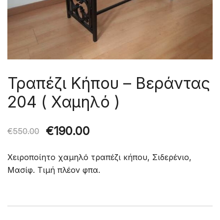
Τραπέζι Κήπου – Βεράντας
204 ( Χαμηλό )
Original
Η
€
190.00
€
550.00
price
τρέχουσα
Χειροποίητο χαμηλό τραπέζι κήπου, Σιδερένιο,
was:
τιμή
Μασίφ. Τιμή πλέον φπα.
€550.00.
είναι:
€190.00.