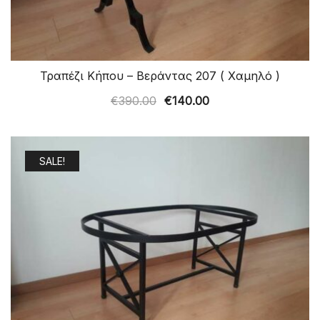
Τραπέζι Κήπου – Βεράντας 207 ( Χαμηλό )
Original
Η
€
390.00
€
140.00
price
τρέχουσα
was:
τιμή
€390.00.
είναι:
SALE!
€140.00.