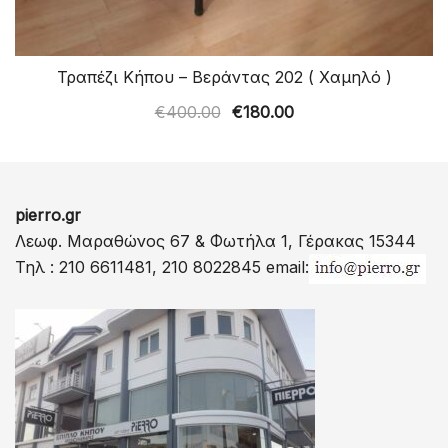
Τραπέζι Κήπου – Βεράντας 202 ( Χαμηλό )
Original
Η
€
400.00
€
180.00
price
τρέχουσα
was:
τιμή
€400.00.
είναι:
pierro.gr
€180.00.
Λεωφ. Μαραθώνος 67 & Φωτήλα 1, Γέρακας 15344
Τηλ : 210 6611481, 210 8022845 email: