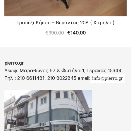
Τραπέζι Κήπου – Βεράντας 208 ( Χαμηλό )
Original
Η
€
390.00
€
140.00
price
τρέχουσα
was:
τιμή
€390.00.
είναι:
pierro.gr
€140.00.
Λεωφ. Μαραθώνος 67 & Φωτήλα 1, Γέρακας 15344
Τηλ : 210 6611481, 210 8022845 email: