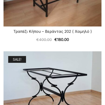
Τραπέζι Κήπου – Βεράντας 202 ( Χαμηλό )
Original
Η
€
400.00
€
180.00
price
τρέχουσα
was:
τιμή
€400.00.
είναι:
SALE!
€180.00.