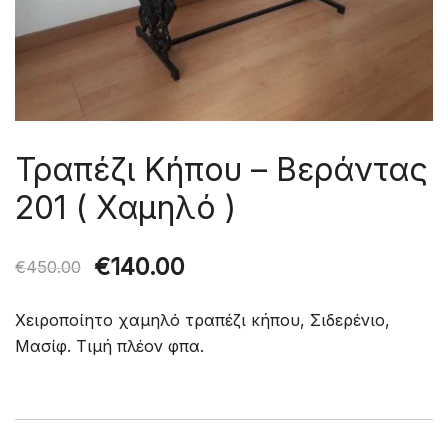
Τραπέζι Κήπου – Βεράντας
201 ( Χαμηλό )
Original
Η
€
140.00
€
450.00
price
τρέχουσα
Χειροποίητο χαμηλό τραπέζι κήπου, Σιδερένιο,
was:
τιμή
Μασίφ. Τιμή πλέον φπα.
€450.00.
είναι:
€140.00.