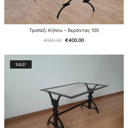
Τραπέζι Κήπου – Βεράντας 105
Original
Η
€
550.00
€
400.00
price
τρέχουσα
was:
τιμή
€550.00.
είναι:
SALE!
€400.00.