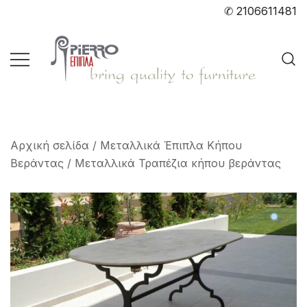
Skip
✆ 2106611481
to
content
Bring quality to furniture
pierro.gr
Αρχική σελίδα
/
Μεταλλικά Έπιπλα Κήπου
Βεράντας
/
Μεταλλικά Τραπέζια κήπου βεράντας