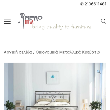
Skip
✆ 2106611481
to
content
Bring quality to furniture
pierro.gr
Αρχική σελίδα
/
Οικονομικά Μεταλλικά Κρεβάτια